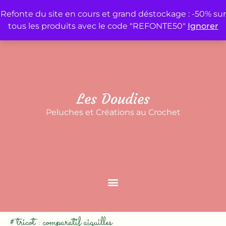
Refonte du site en cours et grand déstockage : -50% sur
tous les produits avec le code "REFONTE50"
Ignorer
Accueil
Mon compte
Panier
Contact
Les Doudies
Peluches et Créations au Crochet
# tricot : comparatif aiguilles