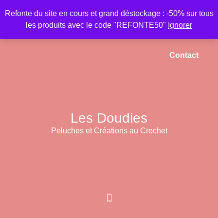
Refonte du site en cours et grand déstockage : -50% sur tous
les produits avec le code "REFONTE50"
Ignorer
Accueil
Mon compte
Panier
Contact
Les Doudies
Peluches et Créations au Crochet