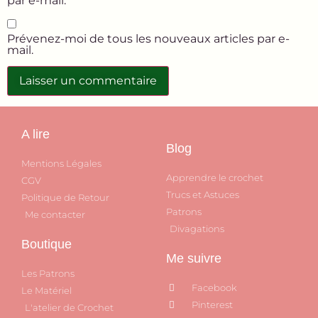
par e-mail.
Prévenez-moi de tous les nouveaux articles par e-
mail.
A lire
Blog
Mentions Légales
Apprendre le crochet
CGV
Trucs et Astuces
Politique de Retour
Patrons
Me contacter
Divagations
Boutique
Me suivre
Les Patrons
Facebook
Le Matériel
Pinterest
L'atelier de Crochet