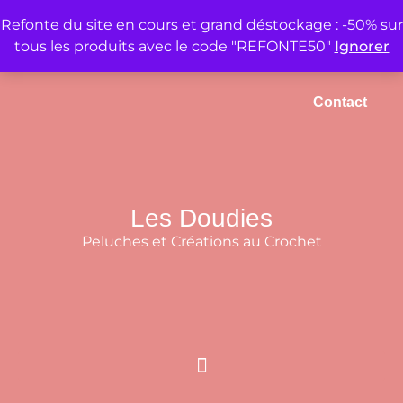
Refonte du site en cours et grand déstockage : -50% sur
tous les produits avec le code "REFONTE50"
Ignorer
Accueil
Mon compte
Panier
Contact
Les Doudies
Peluches et Créations au Crochet