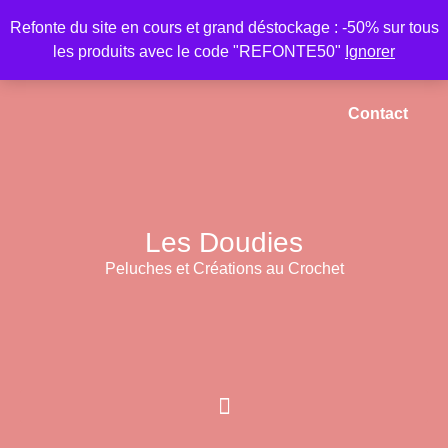
Refonte du site en cours et grand déstockage : -50% sur tous
les produits avec le code "REFONTE50"
Ignorer
Accueil
Mon compte
Panier
Contact
Les Doudies
Peluches et Créations au Crochet