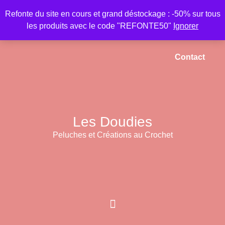
Refonte du site en cours et grand déstockage : -50% sur tous
les produits avec le code "REFONTE50"
Ignorer
Accueil
Mon compte
Panier
Contact
Les Doudies
Peluches et Créations au Crochet