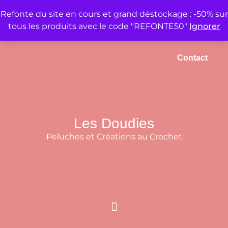
Refonte du site en cours et grand déstockage : -50% sur
tous les produits avec le code "REFONTE50"
Ignorer
Accueil
Mon compte
Panier
Contact
Les Doudies
Peluches et Créations au Crochet