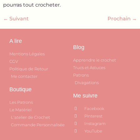
pourras tout crocheter.
←
Suivant
Prochain
→
A lire
Blog
Mentions Légales
Apprendre le crochet
CGV
Trucs et Astuces
Politique de Retour
Patrons
Me contacter
Divagations
Boutique
Me suivre
Les Patrons
Facebook
Le Matériel
Pinterest
L'atelier de Crochet
Instagram
Commande Personnalisée
YouTube