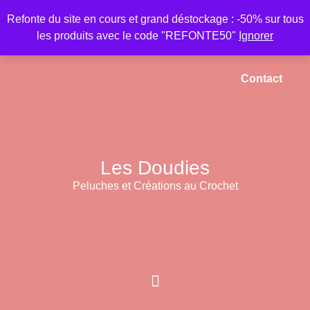
Refonte du site en cours et grand déstockage : -50% sur tous
les produits avec le code "REFONTE50"
Ignorer
Accueil
Mon compte
Panier
Contact
Les Doudies
Peluches et Créations au Crochet