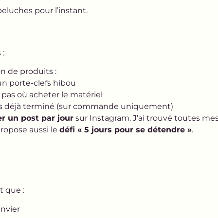
peluches pour l’instant.
 :
n de produits :
n porte-clefs hibou
s pas où acheter le matériel
efs déjà terminé (sur commande uniquement)
er un post par jour
sur Instagram. J’ai trouvé toutes me
propose aussi le
défi « 5 jours pour se détendre »
.
t que :
anvier