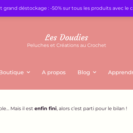
et grand déstockage : -50% sur tous les produits avec 
Les Doudies
Peluches et Créations au Crochet
Boutique
A propos
Blog
Apprendr
le… Mais il est
enfin fini
, alors c’est parti pour le bilan !