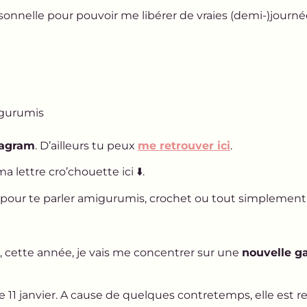
sonnelle pour pouvoir me libérer de vraies (demi-)journée
migurumis
tagram
. D’ailleurs tu peux
me retrouver ici
.
ma lettre cro’chouette ici ⬇️.
ail pour te parler amigurumis, crochet ou tout simpleme
, cette année, je vais me concentrer sur une
nouvelle g
e 11 janvier. A cause de quelques contretemps, elle est re