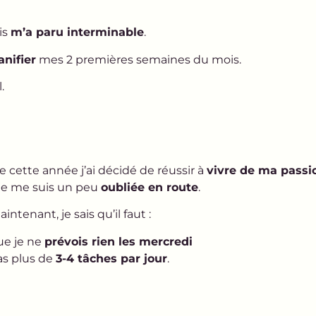
is
m’a paru interminable
.
anifier
mes 2 premières semaines du mois.
.
cette année j’ai décidé de réussir à
vivre de ma passi
t je me suis un peu
oubliée en route
.
intenant, je sais qu’il faut :
ue je ne
prévois rien les mercredi
as plus de
3-4 tâches par jour
.