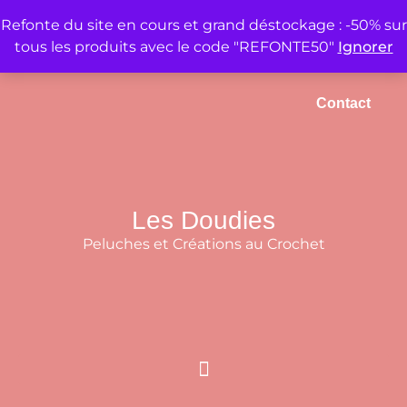
Refonte du site en cours et grand déstockage : -50% sur
tous les produits avec le code "REFONTE50"
Ignorer
Accueil
Mon compte
Panier
Contact
Les Doudies
Peluches et Créations au Crochet