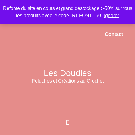
Refonte du site en cours et grand déstockage : -50% sur tous
les produits avec le code "REFONTE50"
Ignorer
Accueil
Mon compte
Panier
Contact
Les Doudies
Peluches et Créations au Crochet