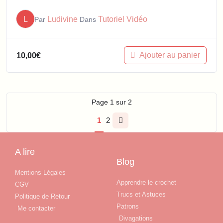
L
Ludivine
Tutoriel Vidéo
Par
Dans
Ajouter au panier
10,00
€
Page
1
sur
2
1
2
A lire
Blog
Mentions Légales
Apprendre le crochet
CGV
Trucs et Astuces
Politique de Retour
Patrons
Me contacter
Divagations