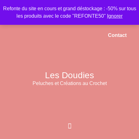
Refonte du site en cours et grand déstockage : -50% sur tous
les produits avec le code "REFONTE50"
Ignorer
Accueil
Mon compte
Panier
Contact
Les Doudies
Peluches et Créations au Crochet