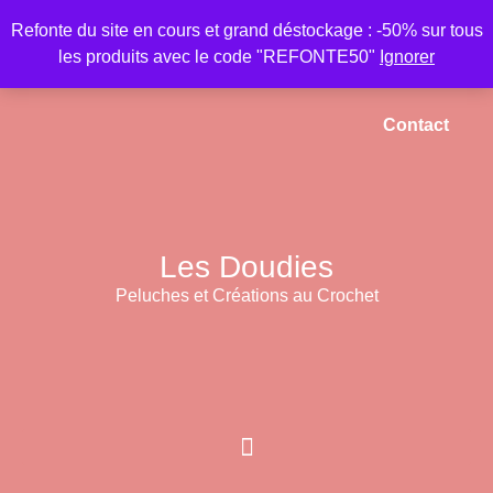
Refonte du site en cours et grand déstockage : -50% sur tous
les produits avec le code "REFONTE50"
Ignorer
Accueil
Mon compte
Panier
Contact
Les Doudies
Peluches et Créations au Crochet