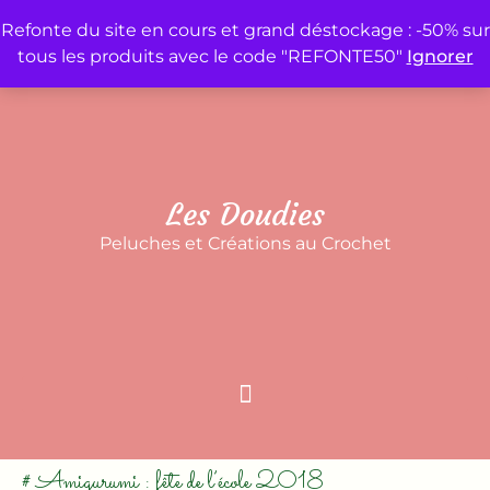
Refonte du site en cours et grand déstockage : -50% sur
tous les produits avec le code "REFONTE50"
Ignorer
Accueil
Mon compte
Panier
Contact
Les Doudies
Peluches et Créations au Crochet
# Amigurumi : fête de l’école 2018