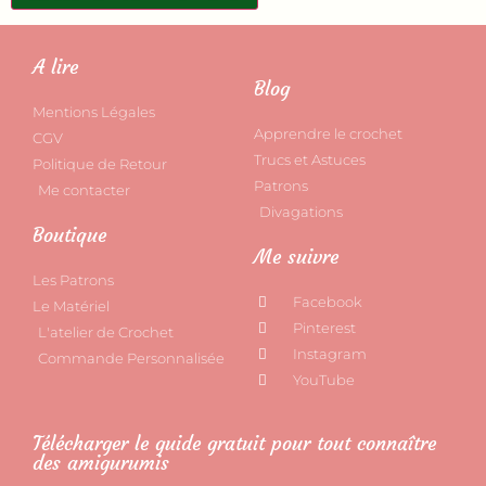
A lire
Blog
Mentions Légales
Apprendre le crochet
CGV
Trucs et Astuces
Politique de Retour
Patrons
Me contacter
Divagations
Boutique
Me suivre
Les Patrons
Facebook
Le Matériel
Pinterest
L'atelier de Crochet
Instagram
Commande Personnalisée
YouTube
Télécharger le guide gratuit pour tout connaître
des amigurumis