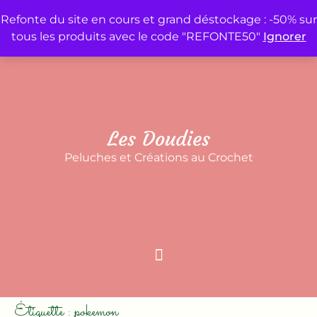
Refonte du site en cours et grand déstockage : -50% sur
tous les produits avec le code "REFONTE50"
Ignorer
Accueil
Mon compte
Panier
Contact
Les Doudies
Peluches et Créations au Crochet
Étiquette :
pokemon