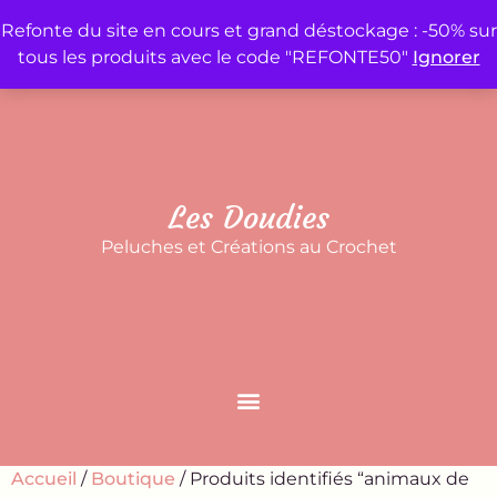
Refonte du site en cours et grand déstockage : -50% sur
tous les produits avec le code "REFONTE50"
Ignorer
Accueil
Mon compte
Panier
Contact
Les Doudies
Peluches et Créations au Crochet
Accueil
/
Boutique
/ Produits identifiés “animaux de