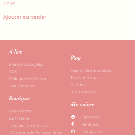
4,00
€
Ajouter au panier
A lire
Blog
Mentions Légales
Apprendre le crochet
CGV
Trucs et Astuces
Politique de Retour
Patrons
Me contacter
Divagations
Boutique
Me suivre
Les Patrons
Facebook
Le Matériel
Pinterest
L'atelier de Crochet
Instagram
Commande Personnalisée