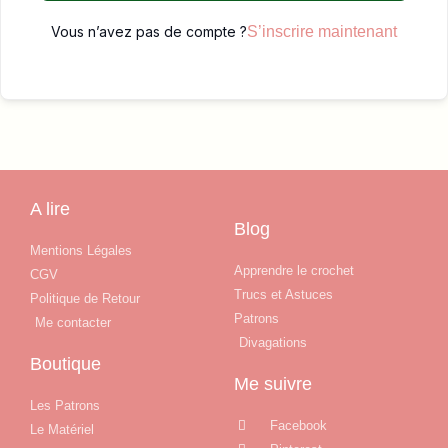
Vous n’avez pas de compte ?
S’inscrire maintenant
A lire
Blog
Mentions Légales
Apprendre le crochet
CGV
Trucs et Astuces
Politique de Retour
Patrons
Me contacter
Divagations
Boutique
Me suivre
Les Patrons
Facebook
Le Matériel